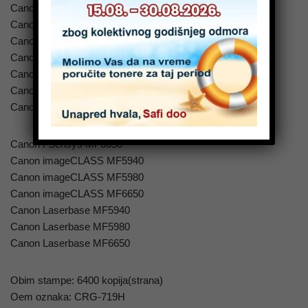
Canon i-Sensys MF5840DN
Canon i-Sensys MF5840
Canon i-Sensys MF5880
Canon i-Sensys MF5940
Canon i-Sensys MF5940dn
Canon i-Sensys MF5980dw
Canon i-Sensys MF5980
Canon i-Sensys MF6650
Canon imageCLASS MF5940
Canon imageCLASS MF5980
Canon imageCLASS MF6650
Canon Laserbase MF5940
Canon Laserbase MF5980
Canon Laserbase MF6650
Obim stampe: 6400 kopija(strana)
Oem oznaka: CRG-719H