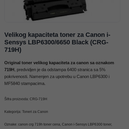
Velikog kapaciteta toner za Canon i-
Sensys LBP6300/6650 Black (CRG-
719H)
Original toner velikog kapaciteta za canon sa oznakom
719H
, predvidjen je da odstampa 6400 stranica sa 5%
pokrivenosti. Namenjen za upotrebu u Canon LBP6300 i
MF5840 stampacima.
Šifra proizvoda:
CRG-719H
Kategorija:
Toneri za Canon
Oznake:
canon crg 719h toner cena
,
Canon i-Sensys LBP6300 toner
,