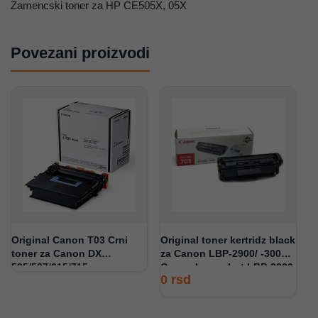
Zamencski toner za HP CE505X, 05X
Povezani proizvodi
Original Canon T03 Crni
Original toner kertridz black
toner za Canon DX
za Canon LBP-2900/ -3000/
525/527/615/715
Canon Lasershot LBP-3000
0
rsd