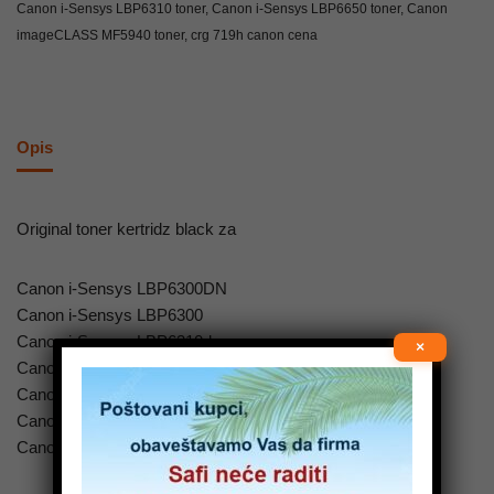
Canon i-Sensys LBP6310 toner
,
Canon i-Sensys LBP6650 toner
,
Canon
imageCLASS MF5940 toner
,
crg 719h canon cena
Opis
Original toner kertridz black za
Canon i-Sensys LBP6300DN
Canon i-Sensys LBP6300
Canon i-Sensys LBP6310dn
×
Canon i-Sensys LBP6650DN
Canon i-Sensys LBP6650
Canon i-Sensys LBP6670dn
Canon i-Sensys LBP6680x