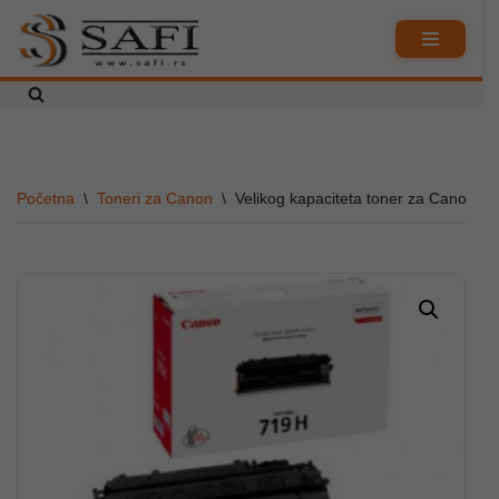
Skoči
na
sadržaj
Početna
\
Toneri za Canon
\
Velikog kapaciteta toner za Canon 