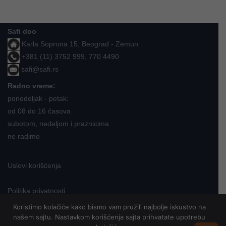
Safi doo
Karla Soprona 15, Beograd - Zemun
+381 (11) 3752 999, 770 4490
safi@safi.rs
Radno vreme:
ponedeljak - petak:
od 08 do 16 časova
subotom, nedeljom i praznicima
ne radimo
Uslovi korišćenja
Politika privatnosti
Koristimo kolačiće kako bismo vam pružili najbolje iskustvo na
našem sajtu. Nastavkom korišćenja sajta prihvatate upotrebu
Neve