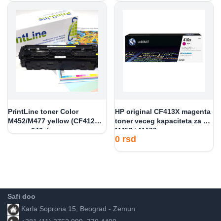
PrintLine toner Color
HP original CF413X magenta
M452/M477 yellow (CF412A i
toner veceg kapaciteta za HP
canon 046y)
M452 i M477
0
rsd
Safi doo
Karla Soprona 15, Beograd - Zemun