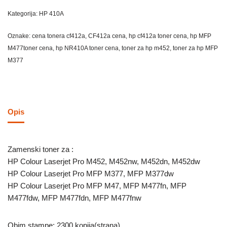
Kategorija:
HP 410A
Oznake:
cena tonera cf412a
,
CF412a cena
,
hp cf412a toner cena
,
hp MFP
M477toner cena
,
hp NR410A toner cena
,
toner za hp m452
,
toner za hp MFP
M377
Opis
Zamenski toner za :
HP Colour Laserjet Pro M452, M452nw, M452dn, M452dw
HP Colour Laserjet Pro MFP M377, MFP M377dw
HP Colour Laserjet Pro MFP M47, MFP M477fn, MFP
M477fdw, MFP M477fdn, MFP M477fnw
Obim stampe: 2300 kopija(strana)