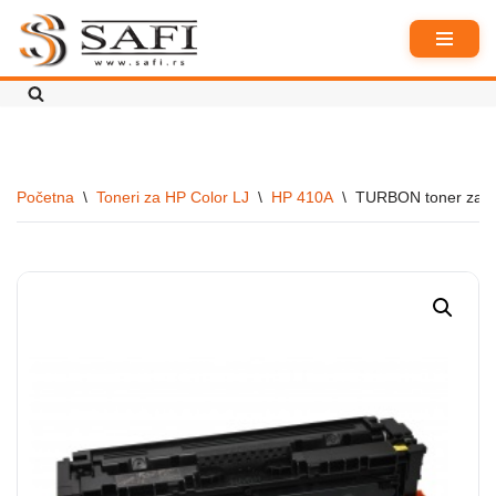
Skoči
na
sadržaj
Početna
\
Toneri za HP Color LJ
\
HP 410A
\
TURBON toner za H