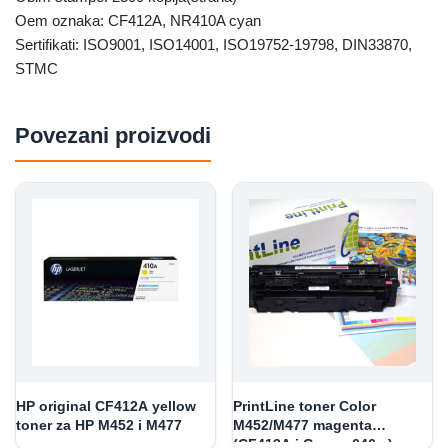
Oem oznaka: CF412A, NR410A cyan
Sertifikati: ISO9001, ISO14001, ISO19752-19798, DIN33870,
STMC
Povezani proizvodi
HP original CF412A yellow
PrintLine toner Color
toner za HP M452 i M477
M452/M477 magenta
(CF413A i Canon 046m)