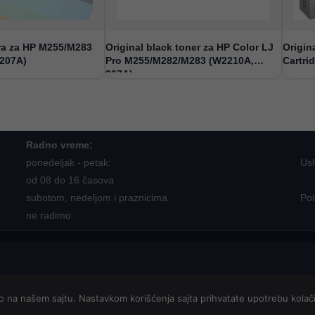
era za HP M255/M283
Original black toner za HP Color LJ
Origin
 207A)
Pro M255/M282/M283 (W2210A,
Cartri
207A)
Radno vreme:
ponedeljak - petak:
Usl
od 08 do 16 časova
subotom, nedeljom i praznicima
Pol
ne radimo
vo na našem sajtu. Nastavkom korišćenja sajta prihvatate upotrebu kolač