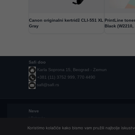
Canon originalni kertridž CLI-551 XL
PrintLine ton
Gray
Black (W2210,
Safi doo
Karla Soprona 15, Beograd - Zemun
+381 (11) 3752 999, 770 4490
safi@safi.rs
Neve
| Pokreće
WordPress
Koristimo kolačiće kako bismo vam pružili najbolje iskust