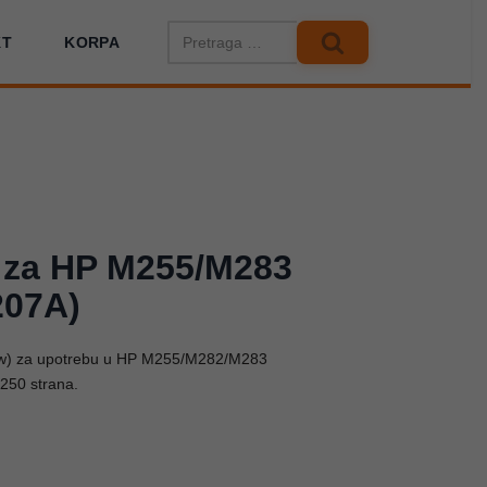
KT
KORPA
a za HP M255/M283
207A)
low) za upotrebu u HP M255/M282/M283
250 strana.