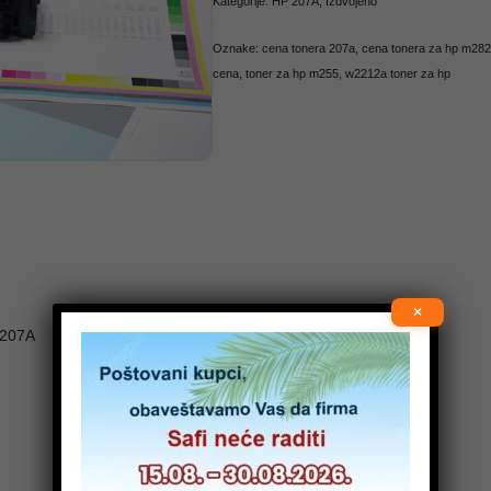
Kategorije:
HP 207A
,
Izdvojeno
Oznake:
cena tonera 207a
,
cena tonera za hp m282
cena
,
toner za hp m255
,
w2212a toner za hp
×
 207A