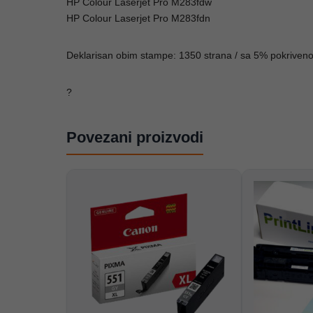
HP Colour Laserjet Pro M283fdw
HP Colour Laserjet Pro M283fdn
Deklarisan obim stampe: 1350 strana / sa 5% pokrivenos
?
Povezani proizvodi