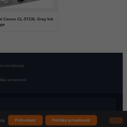
al Canon CL-571XL Gray Ink
dge
ovi korišćenja
itika privatnosti
Prihvatam
Politika privatnosti
ića.