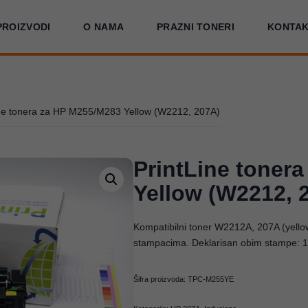
PROIZVODI
O NAMA
PRAZNI TONERI
KONTA
ine tonera za HP M255/M283 Yellow (W2212, 207A)
PrintLine toner
Yellow (W2212, 
Kompatibilni toner W2212A, 207A (yel
stampacima. Deklarisan obim stampe: 1
Šifra proizvoda:
TPC-M255YE