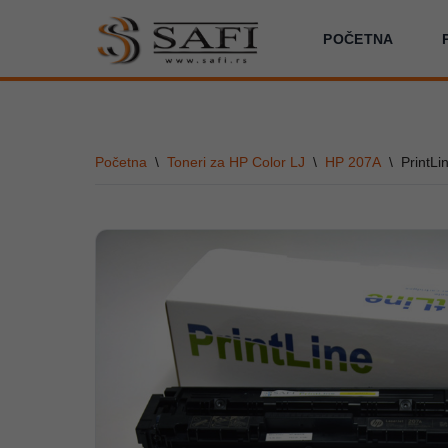
POČETNA
Skoči
na
sadržaj
Početna
\
Toneri za HP Color LJ
\
HP 207A
\
PrintL