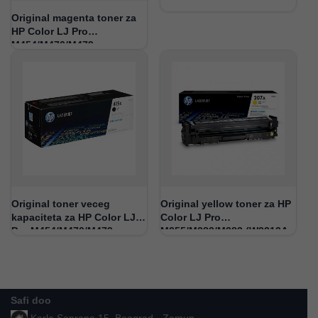
Original magenta toner za
HP Color LJ Pro
M454/M470/M479
(W2033A,415A)
Original toner veceg
Original yellow toner za HP
kapaciteta za HP Color LJ
Color LJ Pro
Pro M454/M470/M479
M255/M282/M283 (W2212A,
(W2030X,415X)
207A)
Safi doo
Karla Soprona 15, Beograd - Zemun