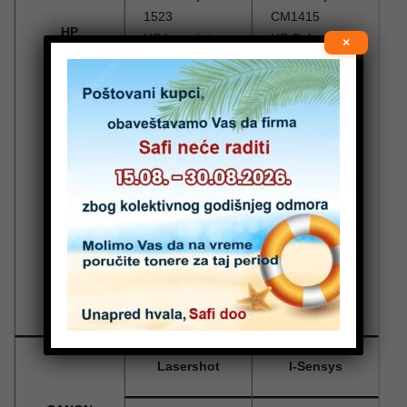
1523
CM1415
HP
HP Laserjet
HP Colour
×
1526
Laserjet
HP Laserjet
CM1410
1527
HP Colour
HP Laserjet
Laserjet
1528
CM1415
HP Laserjet
HP Colour
CP1525
Laserjet Pro
HP Laserjet
CM1415
CP1525NW
HP Laserjet
Pro CP1525
Lasershot
I-Sensys