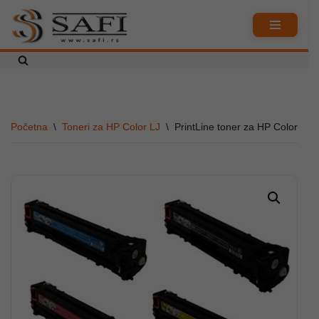
Skoči
na
sadržaj
Početna
\
Toneri za HP Color LJ
\
PrintLine toner za HP Color C