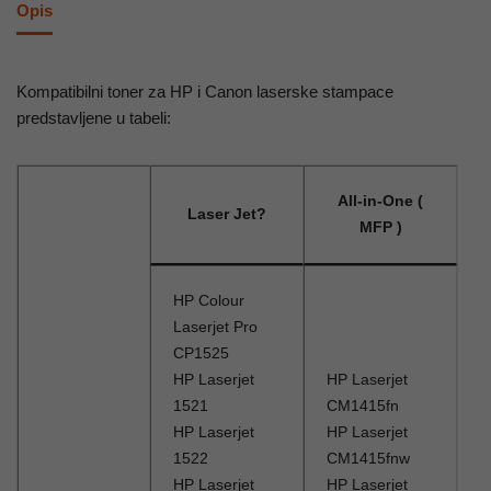
Opis
Kompatibilni toner za HP i Canon laserske stampace
predstavljene u tabeli:
All-in-One (
Laser Jet?
MFP )
HP Colour
Laserjet Pro
CP1525
HP Laserjet
HP Laserjet
1521
CM1415fn
HP Laserjet
HP Laserjet
1522
CM1415fnw
HP Laserjet
HP Laserjet