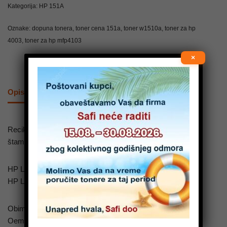
Kategorija:
HP 151A
Oznake:
dopuna tonera
,
toner cena 151a
,
toner w1510a
,
toner za hp
4003
,
toner za hp mfp4103
×
Opis
Reciklaža toner (Klijentov prazan toner) za korišćenje u
štampačima:
HP LaserJet Pro 4003
HP LaserJet Pro MFP 4103
Obim štampe: 3.050 kopija(strana) na 5% popunjenosti
Oem oznaka: HP W1510A, 151A