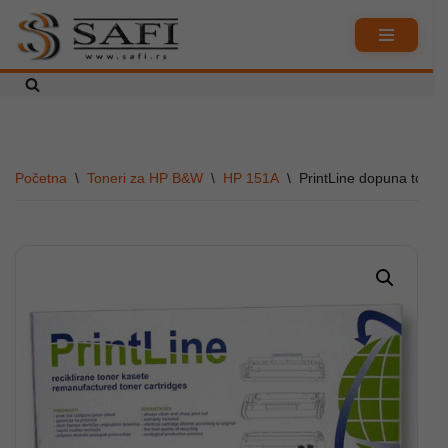
Skoči
na
sadržaj
Početna
\
Toneri za HP B&W
\
HP 151A
\
PrintLine dopuna toner