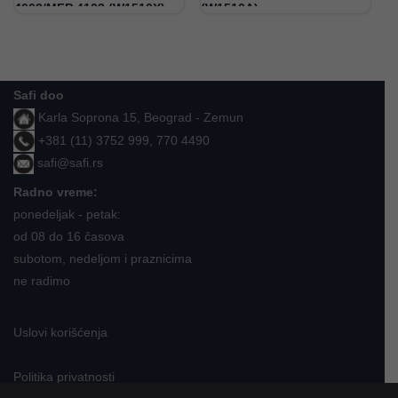
4003/MFP 4103 (W1510X)
(W1510A)
Safi doo
Karla Soprona 15, Beograd - Zemun
+381 (11) 3752 999, 770 4490
safi@safi.rs
Radno vreme:
ponedeljak - petak:
od 08 do 16 časova
subotom, nedeljom i praznicima
ne radimo
Uslovi korišćenja
Politika privatnosti