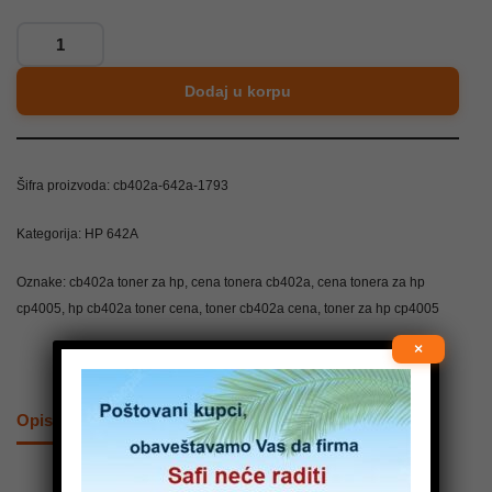
Dodaj u korpu
Šifra proizvoda:
cb402a-642a-1793
Kategorija:
HP 642A
Oznake:
cb402a toner za hp
,
cena tonera cb402a
,
cena tonera za hp
cp4005
,
hp cb402a toner cena
,
toner cb402a cena
,
toner za hp cp4005
×
Opis