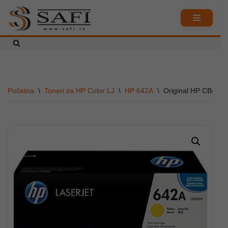
Skoči
na
sadržaj
Početna
\
Toneri za HP Color LJ
\
HP 642A
\
Original HP CB402A