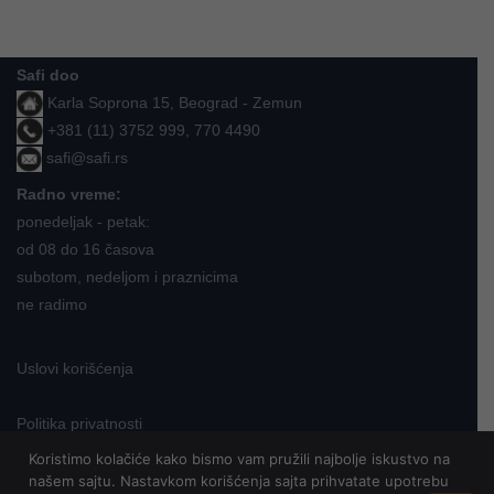
Safi doo
Karla Soprona 15, Beograd - Zemun
+381 (11) 3752 999, 770 4490
safi@safi.rs
Radno vreme:
ponedeljak - petak:
od 08 do 16 časova
subotom, nedeljom i praznicima
ne radimo
Uslovi korišćenja
Politika privatnosti
Koristimo kolačiće kako bismo vam pružili najbolje iskustvo na
našem sajtu. Nastavkom korišćenja sajta prihvatate upotrebu
Neve