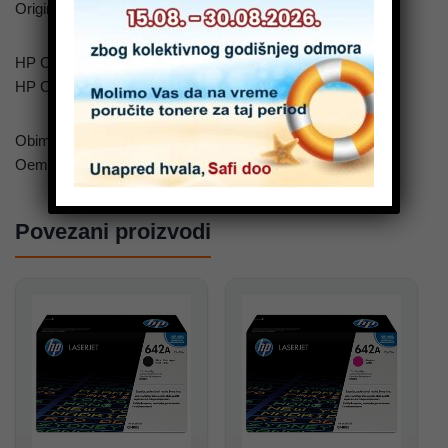
Original toner kertridz yellow za :
HP Color Laserjet CP4005N
HP Color Laserjet CP4005DN
Obim stampe: 7500 kopija(strana)
Oem oznaka: CB402A, 642A
Povezani proizvodi