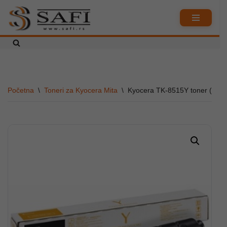
Skoči
na
sadržaj
Početna
\
Toneri za Kyocera Mita
\
Kyocera TK-8515Y toner (Yell