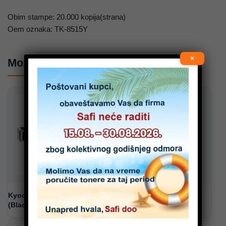
Obim stampe: 20.000 kopija(strana)
Oem oznaka: TK-8515Y
×
Možda će vam se svideti …
Kyocera TK-8515K toner
Kyocera TK-8515C toner
(Black)
(Cyan)