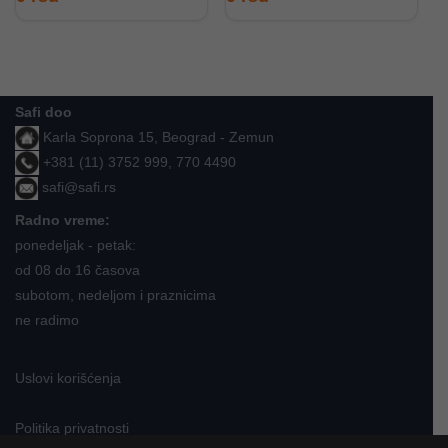
Safi doo
Karla Soprona 15, Beograd - Zemun
+381 (11) 3752 999, 770 4490
safi@safi.rs
Radno vreme:
ponedeljak - petak:
od 08 do 16 časova
subotom, nedeljom i praznicima
ne radimo
Uslovi korišćenja
Politika privatnosti