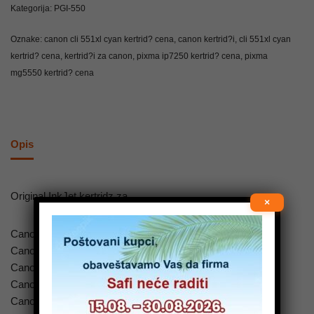
Kategorija:
PGI-550
Oznake:
canon cli 551xl cyan kertrid? cena
,
canon kertrid?i
,
cli 551xl cyan
kertrid? cena
,
kertrid?i za canon
,
pixma ip7250 kertrid? cena
,
pixma
mg5550 kertrid? cena
Opis
Original InkJet kertridz za
×
Canon Pixma iP7200 Ink
Canon Pixma IP7250 Ink
Canon Pixma MG5400 Ink
Canon Pixma MG5450 Ink
Canon Pixma MG5550 Ink