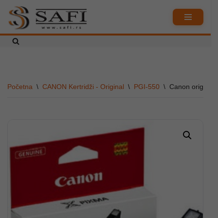
Skoči
na
sadržaj
Početna
\
CANON Kertridži - Original
\
PGI-550
\
Canon originaln