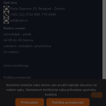
Safi doo
Karla Soprona 15, Beograd - Zemun
+381 (11) 3752 999, 770 4490
safi@safi.rs
Radno vreme:
ponedeljak - petak:
od 08 do 16 časova
subotom, nedeljom i praznicima
ne radimo
Uslovi korišćenja
Politika privatnosti
Koristimo kolačiće kako bismo vam pružili najbolje iskustvo na
našem sajtu. Nastavkom korišćenja sajta prihvatate upotrebu
Neve
kolačića.
| Pokreće
WordPress
Prihvatam
Politika privatnosti