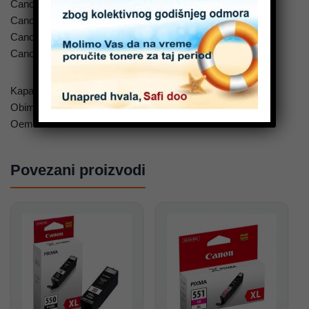
Canon Pixma MG6350 Ink
Canon Pixma MG6450 Ink
Canon Pixma MG7150 Ink
Canon Pixma MX925 Ink
Kapacitet: 11 ml
Obim stampe: 695 kopija(strana)
Oem oznaka: CLI551XLC
Povezani proizvodi