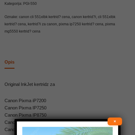
Kategorija:
PGI-550
Oznake:
canon cli 551xlbk kertrid? cena
,
canon kertrid?i
,
cli 551xlbk
kertrid? cena
,
kertrid?i za canon
,
pixma ip7250 kertrid? cena
,
pixma
mg5550 kertrid? cena
Opis
Original InkJet kertridz za
Canon Pixma iP7200
Canon Pixma IP7250
Canon Pixma IP8750
×
Canon Pixma ix6850
Canon Pixma MG5400