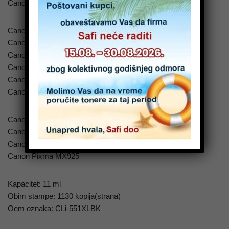
Canon Pixma MG5450
Canon Pixma MG5550
Canon Pixma MG5650
Canon Pixma MG6350
Canon Pixma MG6450
Canon Pixma MG6650
Canon Pixma MG7150
Canon Pixma MG 7500
Canon Pixma MG7550
Canon Pixma MX725
Canon Pixma MX925
Kapacitet: 11 ml
Obim stampe: 1130 kopija(strana)
Oem oznaka: CLi-551XLBK