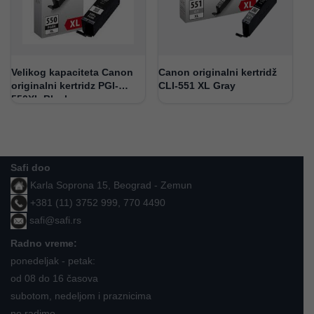
Velikog kapaciteta Canon
Canon originalni kertridž
originalni kertridz PGI-
CLI-551 XL Gray
550XL Black
Safi doo
Karla Soprona 15, Beograd - Zemun
+381 (11) 3752 999, 770 4490
safi@safi.rs
Radno vreme:
ponedeljak - petak:
od 08 do 16 časova
subotom, nedeljom i praznicima
ne radimo