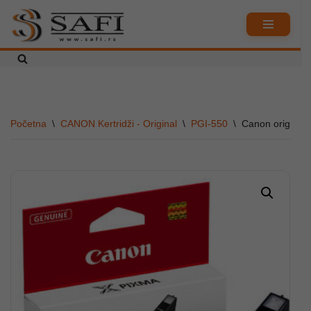
Skoči
na
sadržaj
Početna
\
CANON Kertridži - Original
\
PGI-550
\
Canon originaln