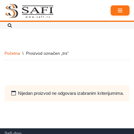
Skoči
na
sadržaj
Početna
\
Proizvod označen „trs“
Nijedan proizvod ne odgovara izabranim kriterijumima.
Safi doo