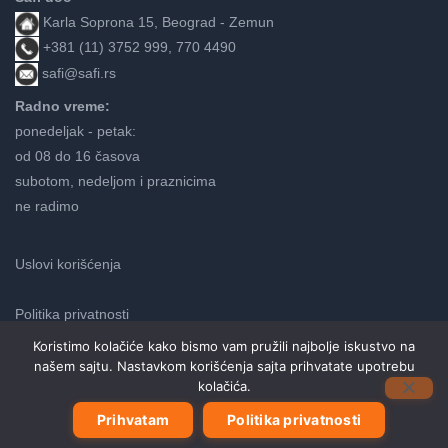
Karla Soprona 15, Beograd - Zemun
+381 (11) 3752 999, 770 4490
safi@safi.rs
Radno vreme:
ponedeljak - petak:
od 08 do 16 časova
subotom, nedeljom i praznicima
ne radimo
Uslovi korišćenja
Politika privatnosti
Koristimo kolačiće kako bismo vam pružili najbolje iskustvo na
našem sajtu. Nastavkom korišćenja sajta prihvatate upotrebu
Neve
kolačića.
| Pokreće
WordPress
Prihvatam
Politika privatnosti