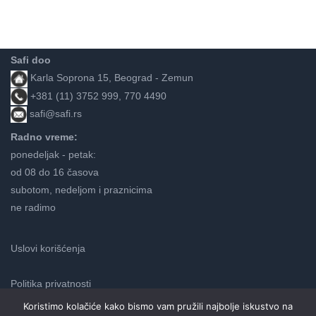
Safi doo
Karla Soprona 15, Beograd - Zemun
+381 (11) 3752 999, 770 4490
safi@safi.rs
Radno vreme:
ponedeljak - petak:
od 08 do 16 časova
subotom, nedeljom i praznicima
ne radimo
Uslovi korišćenja
Politika privatnosti
Koristimo kolačiće kako bismo vam pružili najbolje iskustvo na