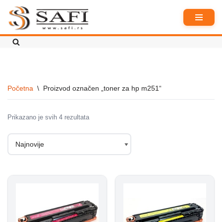
Skoči
na
sadržaj
Početna
\
Proizvod označen „toner za hp m251“
Prikazano je svih 4 rezultata