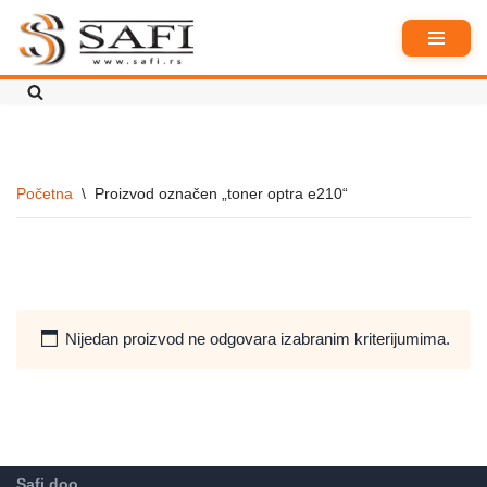
Skoči
na
sadržaj
Početna
\
Proizvod označen „toner optra e210“
Nijedan proizvod ne odgovara izabranim kriterijumima.
Safi doo