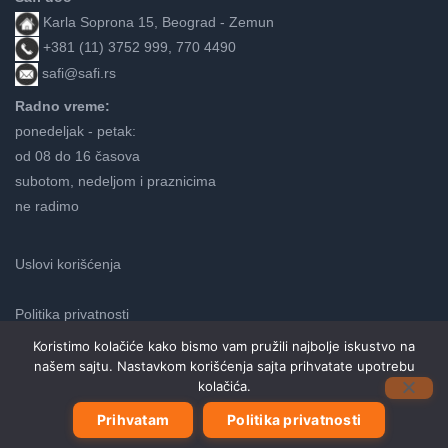
Karla Soprona 15, Beograd - Zemun
+381 (11) 3752 999, 770 4490
safi@safi.rs
Radno vreme:
ponedeljak - petak:
od 08 do 16 časova
subotom, nedeljom i praznicima
ne radimo
Uslovi korišćenja
Politika privatnosti
Koristimo kolačiće kako bismo vam pružili najbolje iskustvo na
našem sajtu. Nastavkom korišćenja sajta prihvatate upotrebu
Neve
kolačića.
| Pokreće
WordPress
Prihvatam
Politika privatnosti