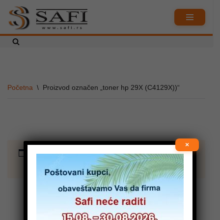
Skoči
na
sadržaj
Početna
\
Proizvod označen „toner hp 29X (C4129X))“
×
Nijedan proizvod ne odgovara izabranim
kriterijumima.