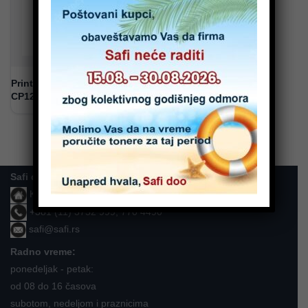
PrintLine toner za HP Color
CP1215/CP1515 Cyan
Safi doo
Karla Soprona 15, Beograd - Zemun
+381 (11) 3752 999, 770 4490
safi@safi.rs
Radno vreme:
ponedeljak - petak:
od 08 do 16 časova
subotom, nedeljom i praznicima