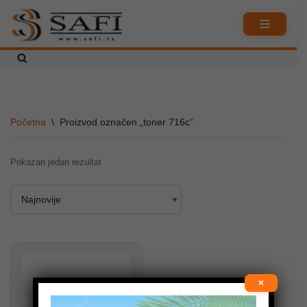
Skoči
na
sadržaj
Početna
\
Proizvod označen „toner 716c“
Prikazan jedan rezultat
×