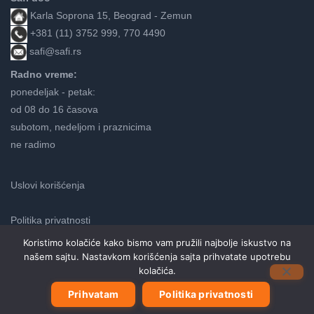
Karla Soprona 15, Beograd - Zemun
+381 (11) 3752 999, 770 4490
safi@safi.rs
Radno vreme:
ponedeljak - petak:
od 08 do 16 časova
subotom, nedeljom i praznicima
ne radimo
Uslovi korišćenja
Politika privatnosti
Koristimo kolačiće kako bismo vam pružili najbolje iskustvo na
našem sajtu. Nastavkom korišćenja sajta prihvatate upotrebu
Neve
kolačića.
| Pokreće
WordPress
Prihvatam
Politika privatnosti