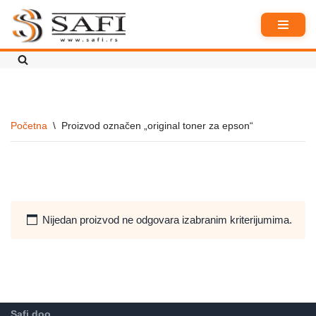
Skoči
na
sadržaj
Početna
\
Proizvod označen „original toner za epson“
Nijedan proizvod ne odgovara izabranim kriterijumima.
Safi doo