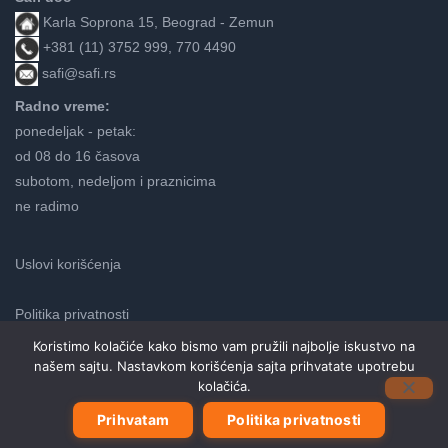
Karla Soprona 15, Beograd - Zemun
+381 (11) 3752 999, 770 4490
safi@safi.rs
Radno vreme:
ponedeljak - petak:
od 08 do 16 časova
subotom, nedeljom i praznicima
ne radimo
Uslovi korišćenja
Politika privatnosti
Koristimo kolačiće kako bismo vam pružili najbolje iskustvo na
našem sajtu. Nastavkom korišćenja sajta prihvatate upotrebu
Neve
kolačića.
| Pokreće
WordPress
Prihvatam
Politika privatnosti