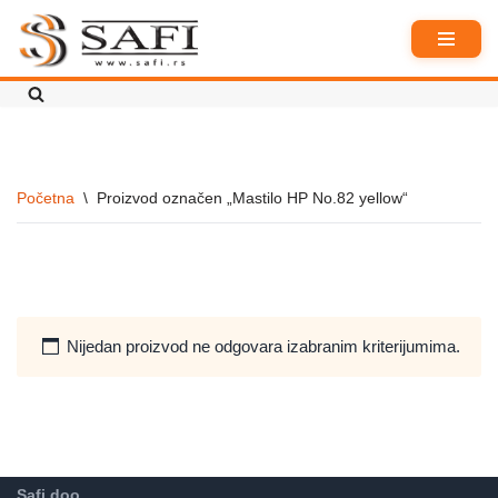
Skoči
na
sadržaj
Početna
\
Proizvod označen „Mastilo HP No.82 yellow“
Nijedan proizvod ne odgovara izabranim kriterijumima.
Safi doo