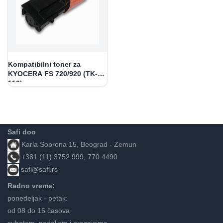
Kompatibilni toner za
KYOCERA FS 720/920 (TK-
110)
Safi doo
Karla Soprona 15, Beograd - Zemun
+381 (11) 3752 999, 770 4490
safi@safi.rs
Radno vreme:
ponedeljak - petak:
od 08 do 16 časova