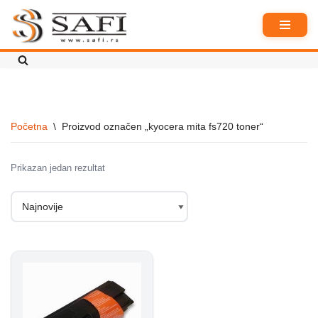
Skoči
na
sadržaj
Početna
\
Proizvod označen „kyocera mita fs720 toner“
Prikazan jedan rezultat