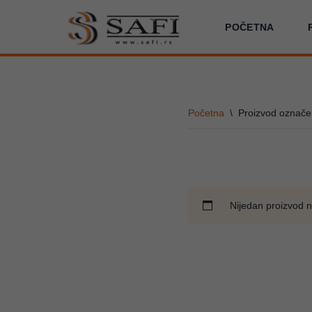
POČETNA
Skoči
na
sadržaj
Početna
\
Proizvod označe
Nijedan proizvod n