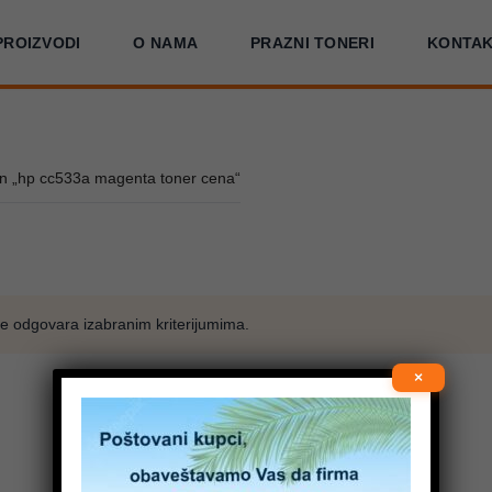
PROIZVODI
O NAMA
PRAZNI TONERI
KONTA
n „hp cc533a magenta toner cena“
e odgovara izabranim kriterijumima.
×