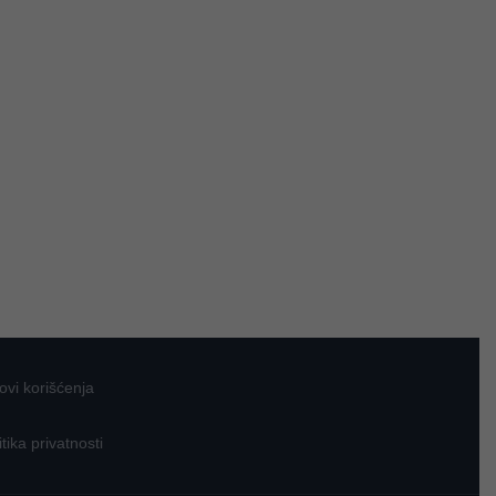
ovi korišćenja
itika privatnosti