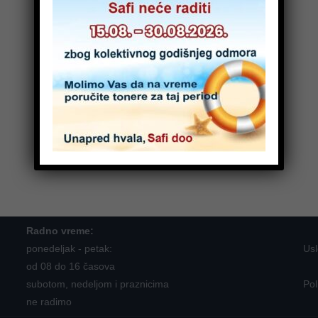
Radno vreme:
ponedeljak - petak:
Usl
od 08 do 16 časova
subotom, nedeljom i praznicima
Pol
ne radimo