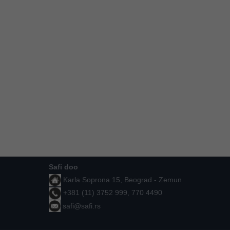
Safi doo
Karla Soprona 15, Beograd - Zemun
+381 (11) 3752 999, 770 4490
safi@safi.rs