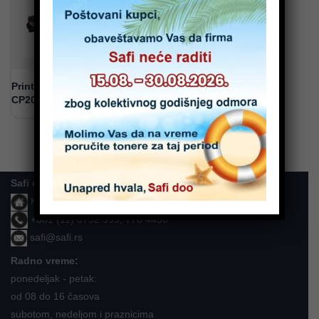
PrintLine toner za HP Color
CP2025 Black
Safi doo
Karla Soprona 15, Beograd - Zemun
+381 (11) 3752 999, 770 4490
safi@safi.rs
Radno vreme:
ponedeljak - petak:
od 08 do 16 časova
subotom, nedeljom i praznicima