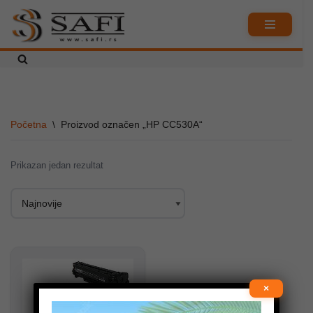
Skoči
na
sadržaj
Početna
\
Proizvod označen „HP CC530A“
Prikazan jedan rezultat
×