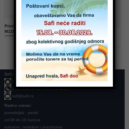
PrintLine toner za HP
M125/M127/M201/M225
HP original CF283A, 83A
(CF283A, 83A)
toner za HP M125/M127
Safi doo
Karla Soprona 15, Beograd - Zemun
+381 (11) 3752 999, 770 4490
safi@safi.rs
Radno vreme:
ponedeljak - petak:
od 08 do 16 časova
subotom, nedeljom i praznicima