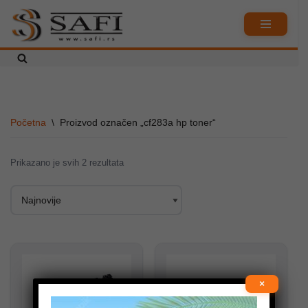
Skoči
na
sadržaj
Početna
\
Proizvod označen „cf283a hp toner“
Prikazano je svih 2 rezultata
×