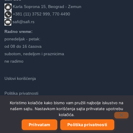
Karla Soprona 15, Beograd - Zemun
+381 (11) 3752 999, 770 4490
safi@safi.rs
Radno vreme:
ponedeljak - petak:
od 08 do 16 časova
subotom, nedeljom i praznicima
ne radimo
Uslovi korišćenja
Politika privatnosti
Koristimo kolačiće kako bismo vam pružili najbolje iskustvo na
našem sajtu. Nastavkom korišćenja sajta prihvatate upotrebu
Neve
kolačića.
| Pokreće
WordPress
Prihvatam
Politika privatnosti