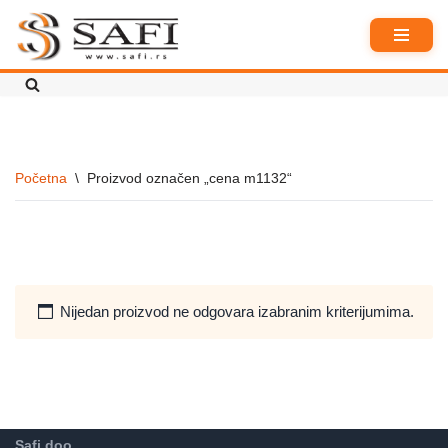
Skoči
na
sadržaj
Početna
\
Proizvod označen „cena m1132“
Nijedan proizvod ne odgovara izabranim kriterijumima.
Safi doo