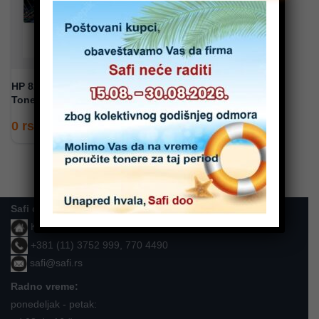
HP 824A Yellow LaserJet
Toner Cartridge (CB382A)
0
rsd
Safi doo
Karla Soprona 15, Beograd - Zemun
+381 (11) 3752 999, 770 4490
safi@safi.rs
Radno vreme:
ponedeljak - petak: