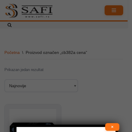
Skoči
na
sadržaj
Početna
\
Proizvod označen „cb382a cena“
Prikazan jedan rezultat
×